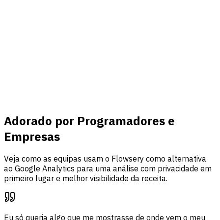
Conectar
Receita & eventos
Ligue o Stripe, acompanhe eventos personalizados e una
tráfego, análise de funis e atribuição de receita num só
painel.
Saiba mais
Adorado por Programadores e
Empresas
Veja como as equipas usam o Flowsery como alternativa
ao Google Analytics para uma análise com privacidade em
primeiro lugar e melhor visibilidade da receita.
Eu só queria algo que me mostrasse de onde vem o meu