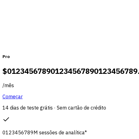
Mensal
Anual
Pro
$
0
1
2
3
4
5
6
7
8
9
0
1
2
3
4
5
6
7
8
9
0
1
2
3
4
5
6
7
8
9
/
mês
Começar
14 dias de teste grátis · Sem cartão de crédito
0
1
2
3
4
5
6
7
8
9
M
sessões de analítica
*