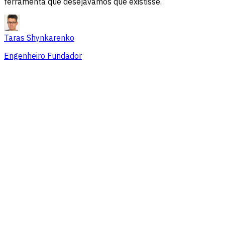
ferramenta que desejávamos que existisse.
Taras Shynkarenko
Engenheiro Fundador
Visão geral
Problemas de sessão
Fontes de tráfego
Público
Conversões
Preços que se adaptam a equipes de
todos os tamanhos