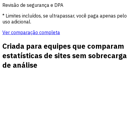
Revisão de segurança e DPA
* Limites incluídos, se ultrapassar, você paga apenas pelo
uso adicional.
Ver comparação completa
Criada para equipes que comparam
estatísticas de sites sem sobrecarga
de análise
Estatísticas de tráfego e visitantes
Acompanhe visitas, visitantes, visualizações de página,
atividade ao vivo, países, dispositivos e referenciadores em
uma visualização rápida de relatórios.
Páginas principais com contexto
Veja quais páginas atraem tráfego, iniciam sessões, apoiam
metas ou perdem visitantes antes da conversão.