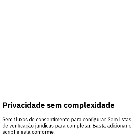
Transferir propriedade
100% propriedade
Os seus dados, as suas regras
100% de propriedade dos dados. Exporte os seus dados a
qualquer momento em formatos padrão ou elimine-os com
um clique. Nunca vendemos nem partilhamos os seus
dados de análise.
Privacidade sem complexidade
Sem fluxos de consentimento para configurar. Sem listas
de verificação jurídicas para completar. Basta adicionar o
script e está conforme.