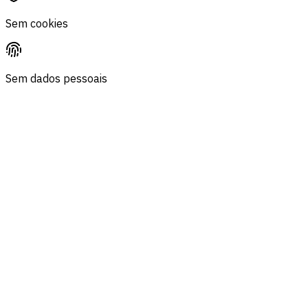
Sem cookies
Sem dados pessoais
Auditoria de privacidade
Biscoitos
Dados pessoais
Endereços IP