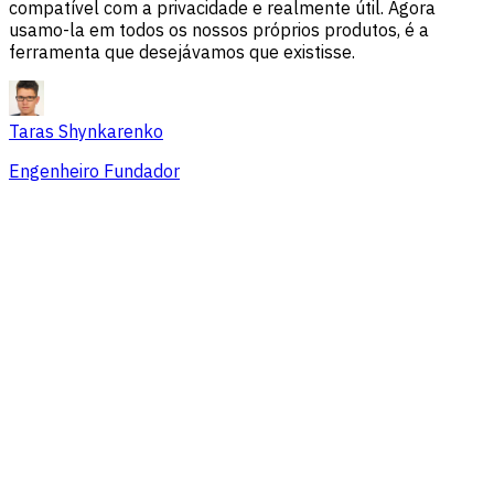
compatível com a privacidade e realmente útil. Agora
usamo-la em todos os nossos próprios produtos, é a
ferramenta que desejávamos que existisse.
Taras Shynkarenko
Engenheiro Fundador
Visão geral
Problemas de sessão
Fontes de tráfego
Público
Conversões
Preços que se adaptam a equipes de
todos os tamanhos