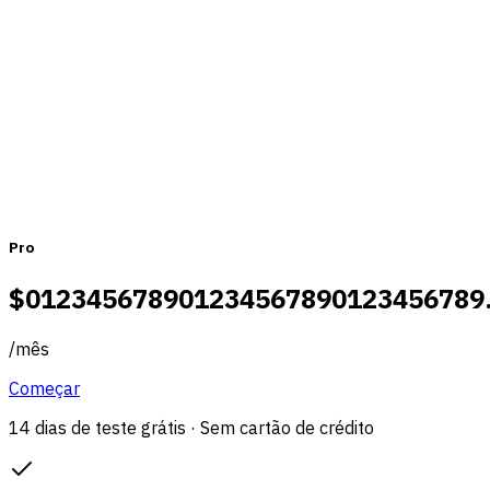
Mensal
Anual
Pro
$
0
1
2
3
4
5
6
7
8
9
0
1
2
3
4
5
6
7
8
9
0
1
2
3
4
5
6
7
8
9
/
mês
Começar
14 dias de teste grátis · Sem cartão de crédito