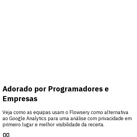
Conectar
Receita & eventos
Ligue o Stripe, acompanhe eventos personalizados e una
tráfego, análise de funis e atribuição de receita num só
painel.
Saiba mais
Adorado por Programadores e
Empresas
Veja como as equipas usam o Flowsery como alternativa
ao Google Analytics para uma análise com privacidade em
primeiro lugar e melhor visibilidade da receita.