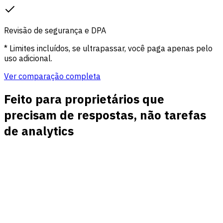
Revisão de segurança e DPA
* Limites incluídos, se ultrapassar, você paga apenas pelo
uso adicional.
Ver comparação completa
Feito para proprietários que
precisam de respostas, não tarefas
de analytics
Clareza de fontes
Veja tráfego direto, orgânico, pago, social, referral, e-mail e
UTM junto das páginas e metas que eles influenciam.
Caminhos de conversão
Conecte cadastros, compras, reservas, downloads e
formulários de contato às páginas e canais que os geraram.