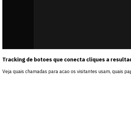
Tracking de botoes que conecta cliques a resulta
Veja quais chamadas para acao os visitantes usam, quais pag
Fontes
Visitantes
Receita
Direct
56.5
%
$4.2k
Organic search