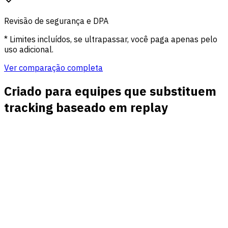
Revisão de segurança e DPA
* Limites incluídos, se ultrapassar, você paga apenas pelo
uso adicional.
Ver comparação completa
Criado para equipes que substituem
tracking baseado em replay
Contexto de jornada sem vídeo
Conecte landing pages, referências, campanhas, metas,
funis e receita para diagnosticar resultados sem assistir a
sessões individuais.
Quedas de funil acionáveis
Meça caminhos de cadastro, demo, checkout, onboarding e
conversão personalizada para ver onde visitantes param e
o que testar depois.