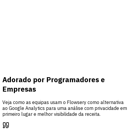
Conectar
Receita & eventos
Ligue o Stripe, acompanhe eventos personalizados e una
tráfego, análise de funis e atribuição de receita num só
painel.
Saiba mais
Adorado por Programadores e
Empresas
Veja como as equipas usam o Flowsery como alternativa
ao Google Analytics para uma análise com privacidade em
primeiro lugar e melhor visibilidade da receita.