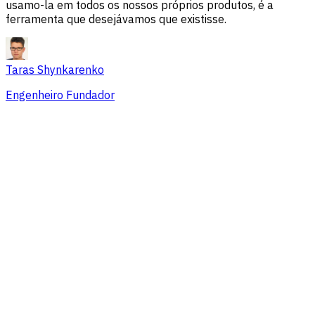
usamo-la em todos os nossos próprios produtos, é a
ferramenta que desejávamos que existisse.
Taras Shynkarenko
Engenheiro Fundador
Visão geral
Problemas de sessão
Fontes de tráfego
Público
Conversões
Preços que se adaptam a equipes de
todos os tamanhos