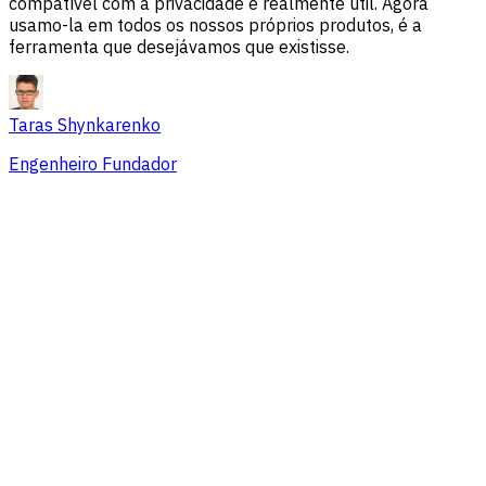
compatível com a privacidade e realmente útil. Agora
usamo-la em todos os nossos próprios produtos, é a
ferramenta que desejávamos que existisse.
Taras Shynkarenko
Engenheiro Fundador
Visão geral
Problemas de sessão
Fontes de tráfego
Público
Conversões
Preços que se adaptam a equipes de
todos os tamanhos