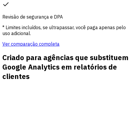
Revisão de segurança e DPA
* Limites incluídos, se ultrapassar, você paga apenas pelo
uso adicional.
Ver comparação completa
Criado para agências que substituem
Google Analytics em relatórios de
clientes
Relatórios de clientes que começam rápido
Comece novas contas de clientes com configuração leve,
dashboards legíveis e relatórios que a equipe explica sem
treinamento em GA4.
Atribuição que clientes entendem
Mostre desempenho direto, orgânico, pago, social, referral,