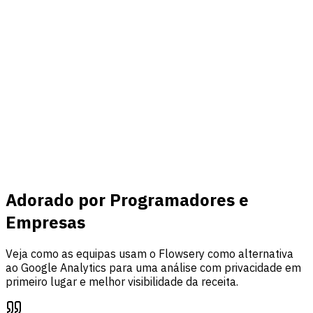
Conectar
Receita & eventos
Ligue o Stripe, acompanhe eventos personalizados e una
tráfego, análise de funis e atribuição de receita num só
painel.
Saiba mais
Adorado por Programadores e
Empresas
Veja como as equipas usam o Flowsery como alternativa
ao Google Analytics para uma análise com privacidade em
primeiro lugar e melhor visibilidade da receita.