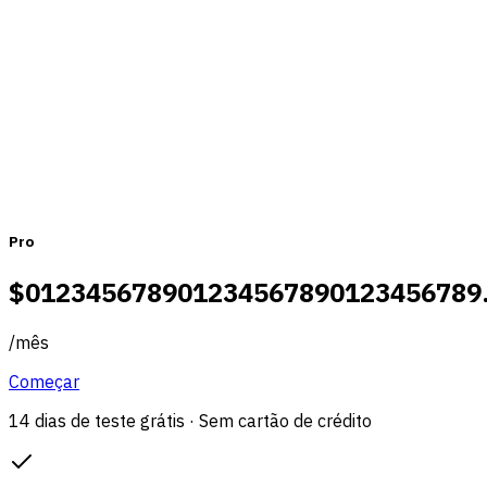
Mensal
Anual
Pro
$
0
1
2
3
4
5
6
7
8
9
0
1
2
3
4
5
6
7
8
9
0
1
2
3
4
5
6
7
8
9
/
mês
Começar
14 dias de teste grátis · Sem cartão de crédito