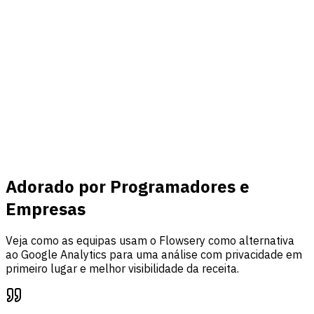
Conectar
Receita & eventos
Ligue o Stripe, acompanhe eventos personalizados e una
tráfego, análise de funis e atribuição de receita num só
painel.
Saiba mais
Adorado por Programadores e
Empresas
Veja como as equipas usam o Flowsery como alternativa
ao Google Analytics para uma análise com privacidade em
primeiro lugar e melhor visibilidade da receita.