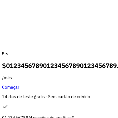
Mensal
Anual
Pro
$
0
1
2
3
4
5
6
7
8
9
0
1
2
3
4
5
6
7
8
9
0
1
2
3
4
5
6
7
8
9
/
mês
Começar
14 dias de teste grátis · Sem cartão de crédito
0
1
2
3
4
5
6
7
8
9
M
sessões de analítica
*