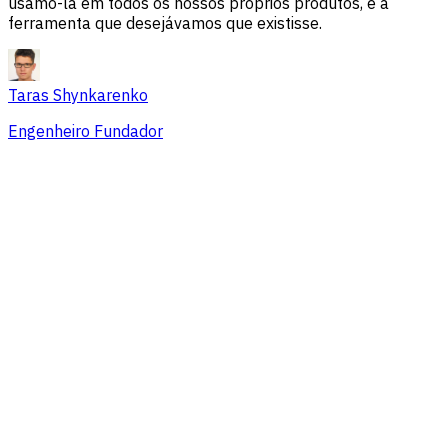
usamo-la em todos os nossos próprios produtos, é a
ferramenta que desejávamos que existisse.
Taras Shynkarenko
Engenheiro Fundador
Visão geral
Problemas de sessão
Fontes de tráfego
Público
Conversões
Preços que se adaptam a equipes de
todos os tamanhos