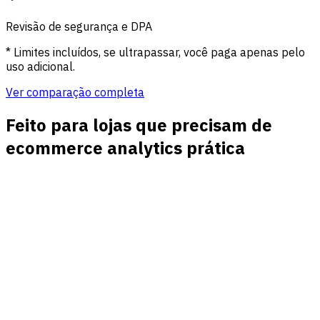
Revisão de segurança e DPA
* Limites incluídos, se ultrapassar, você paga apenas pelo
uso adicional.
Ver comparação completa
Feito para lojas que precisam de
ecommerce analytics prática
Atribuição de receita por canal
Conecte compras ao tráfego direto, orgânico, pago, social,
de referência e e-mail para medir cada canal por
resultados.
Relatórios UTM e de campanhas
Veja origem, mídia, campanha, conteúdo e termo junto de
métricas de conversão e receita sem exportar planilhas.