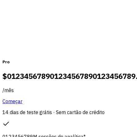
Mensal
Anual
Pro
$
0
1
2
3
4
5
6
7
8
9
0
1
2
3
4
5
6
7
8
9
0
1
2
3
4
5
6
7
8
9
/
mês
Começar
14 dias de teste grátis · Sem cartão de crédito
0
1
2
3
4
5
6
7
8
9
M
sessões de analítica
*