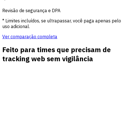
Revisão de segurança e DPA
* Limites incluídos, se ultrapassar, você paga apenas pelo
uso adicional.
Ver comparação completa
Feito para times que precisam de
tracking web sem vigilância
Visibilidade de origem e campanha
Acompanhe tráfego direto, orgânico, social, pago, de
referência e e-mail junto do desempenho UTM em um
dashboard.
Metas e eventos de receita
Conecte cadastros, downloads, compras e eventos
personalizados às origens e landing pages que os criaram.