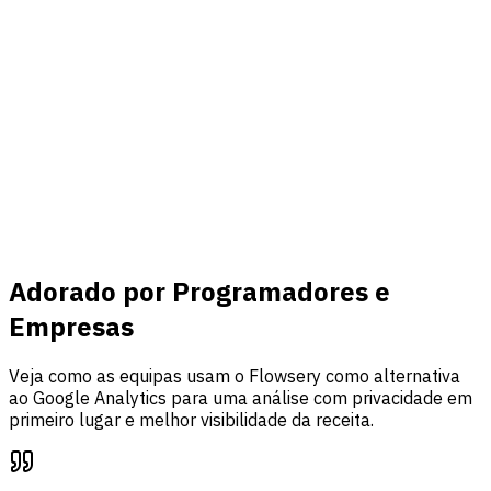
Conectar
Receita & eventos
Ligue o Stripe, acompanhe eventos personalizados e una
tráfego, análise de funis e atribuição de receita num só
painel.
Saiba mais
Adorado por Programadores e
Empresas
Veja como as equipas usam o Flowsery como alternativa
ao Google Analytics para uma análise com privacidade em
primeiro lugar e melhor visibilidade da receita.