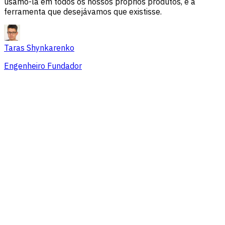
usamo-la em todos os nossos próprios produtos, é a
ferramenta que desejávamos que existisse.
Taras Shynkarenko
Engenheiro Fundador
Visão geral
Problemas de sessão
Fontes de tráfego
Público
Conversões
Preços que se adaptam a equipes de
todos os tamanhos