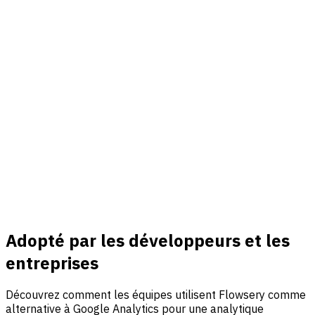
Connecter
Revenu & événements
Connectez Stripe, suivez des événements personnalisés et
reliez trafic, analyse d'entonnoir et attribution des revenus
dans un seul tableau de bord.
En savoir plus
Adopté par les développeurs et les
entreprises
Découvrez comment les équipes utilisent Flowsery comme
alternative à Google Analytics pour une analytique