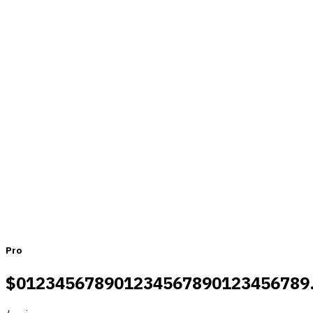
Une tarification adaptée aux équipes
de toutes tailles
Mensuel
Annuel
Pro
$
0
1
2
3
4
5
6
7
8
9
0
1
2
3
4
5
6
7
8
9
0
1
2
3
4
5
6
7
8
9