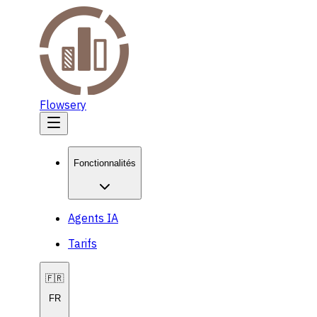
Flowsery
Fonctionnalités
Agents IA
Tarifs
🇫🇷
FR