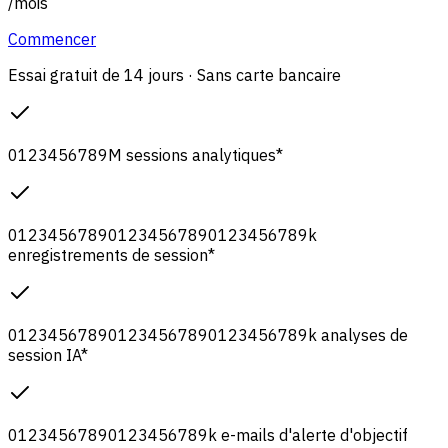
/
mois
Commencer
Essai gratuit de 14 jours · Sans carte bancaire
0
1
2
3
4
5
6
7
8
9
M
sessions analytiques
*
0
1
2
3
4
5
6
7
8
9
0
1
2
3
4
5
6
7
8
9
0
1
2
3
4
5
6
7
8
9
k
enregistrements de session
*
0
1
2
3
4
5
6
7
8
9
0
1
2
3
4
5
6
7
8
9
0
1
2
3
4
5
6
7
8
9
k
analyses de
session IA
*
0
1
2
3
4
5
6
7
8
9
0
1
2
3
4
5
6
7
8
9
k
e-mails d'alerte d'objectif