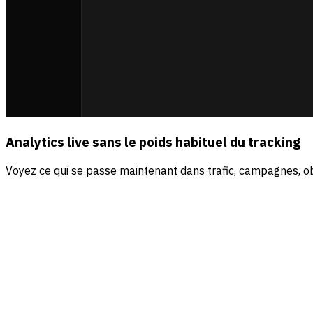
Analytics live sans le poids habituel du tracking
Voyez ce qui se passe maintenant dans trafic, campagnes, o
Sources
Visiteurs
Revenus
Direct
56.5
%
$4.2k
Organic search