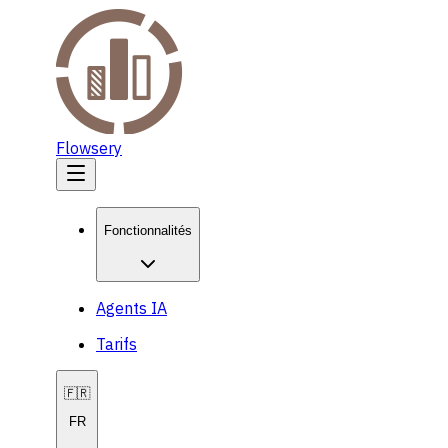
Flowsery
Fonctionnalités
Agents IA
Tarifs
🇫🇷
FR