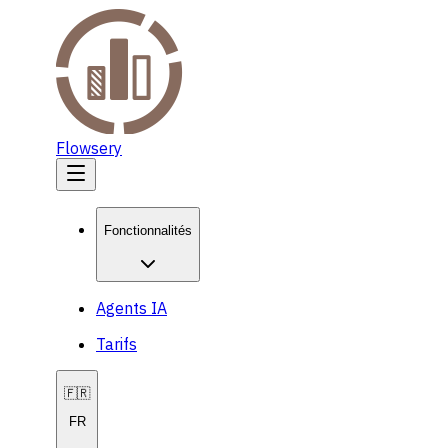
Flowsery
Fonctionnalités
Agents IA
Tarifs
🇫🇷
FR