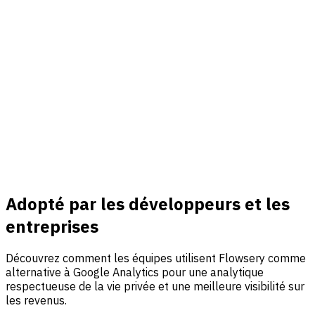
Connecter
Revenu & événements
Connectez Stripe, suivez des événements personnalisés et
reliez trafic, analyse d'entonnoir et attribution des revenus
dans un seul tableau de bord.
En savoir plus
Adopté par les développeurs et les
entreprises
Découvrez comment les équipes utilisent Flowsery comme
alternative à Google Analytics pour une analytique
respectueuse de la vie privée et une meilleure visibilité sur
les revenus.