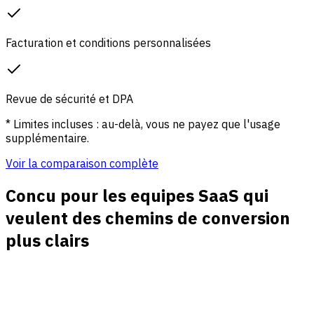
Facturation et conditions personnalisées
Revue de sécurité et DPA
* Limites incluses : au-delà, vous ne payez que l'usage
supplémentaire.
Voir la comparaison complète
Concu pour les equipes SaaS qui
veulent des chemins de conversion
plus clairs
Funnels trial et signup
Voyez comment les visiteurs passent des landing pages
aux formulaires signup, confirmations, entree produit et
premieres actions utiles.