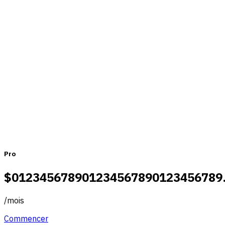
Une tarification adaptée aux équipes
de toutes tailles
Mensuel
Annuel
Pro
$
0
1
2
3
4
5
6
7
8
9
0
1
2
3
4
5
6
7
8
9
0
1
2
3
4
5
6
7
8
9
/
mois
Commencer