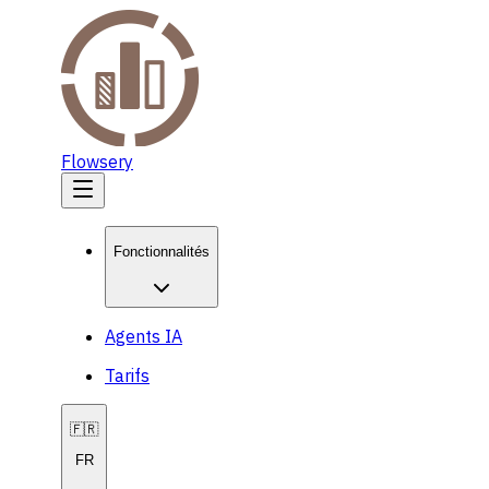
Flowsery
Fonctionnalités
Agents IA
Tarifs
🇫🇷
FR