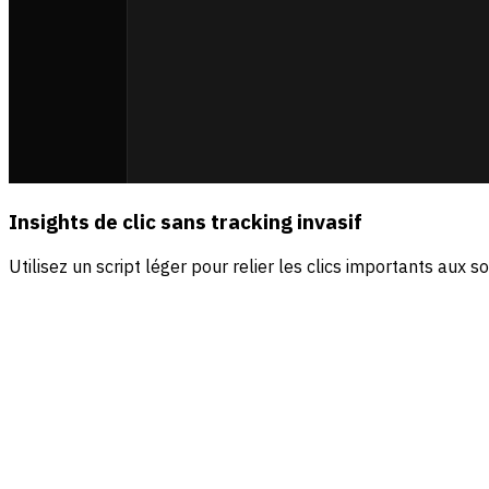
Insights de clic sans tracking invasif
Utilisez un script léger pour relier les clics importants aux 
Sources
Visiteurs
Revenus
Direct
56.5
%
$4.2k
Organic search