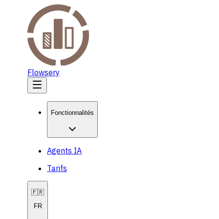
Flowsery
Fonctionnalités
Agents IA
Tarifs
🇫🇷
FR