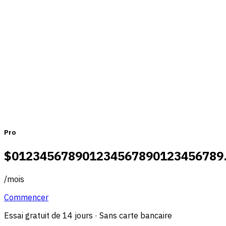
de toutes tailles
Mensuel
Annuel
Pro
$
0
1
2
3
4
5
6
7
8
9
0
1
2
3
4
5
6
7
8
9
0
1
2
3
4
5
6
7
8
9
/
mois
Commencer
Essai gratuit de 14 jours · Sans carte bancaire