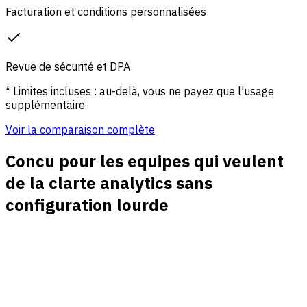
Facturation et conditions personnalisées
Revue de sécurité et DPA
* Limites incluses : au-delà, vous ne payez que l'usage
supplémentaire.
Voir la comparaison complète
Concu pour les equipes qui veulent
de la clarte analytics sans
configuration lourde
Trafic en direct avec contexte
Voyez visiteurs actifs, pages principales, referents,
appareils, pays et canaux sans passer entre des rapports
separes.
Campagnes avec conversions