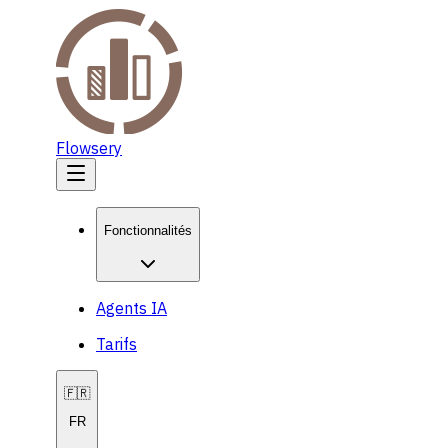
Flowsery
Fonctionnalités
Agents IA
Tarifs
🇫🇷
FR