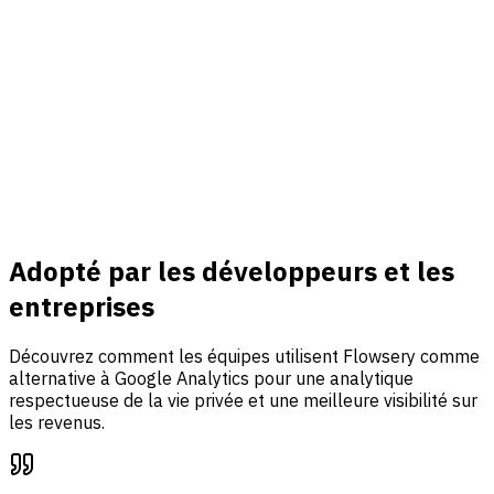
Connecter
Revenu & événements
Connectez Stripe, suivez des événements personnalisés et
reliez trafic, analyse d'entonnoir et attribution des revenus
dans un seul tableau de bord.
En savoir plus
Adopté par les développeurs et les
entreprises
Découvrez comment les équipes utilisent Flowsery comme
alternative à Google Analytics pour une analytique
respectueuse de la vie privée et une meilleure visibilité sur
les revenus.