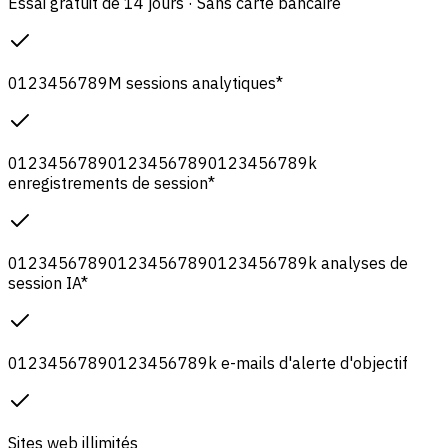
Essai gratuit de 14 jours · Sans carte bancaire
0
1
2
3
4
5
6
7
8
9
M
sessions analytiques
*
0
1
2
3
4
5
6
7
8
9
0
1
2
3
4
5
6
7
8
9
0
1
2
3
4
5
6
7
8
9
k
enregistrements de session
*
0
1
2
3
4
5
6
7
8
9
0
1
2
3
4
5
6
7
8
9
0
1
2
3
4
5
6
7
8
9
k
analyses de
session IA
*
0
1
2
3
4
5
6
7
8
9
0
1
2
3
4
5
6
7
8
9
k
e-mails d'alerte d'objectif
Sites web illimités