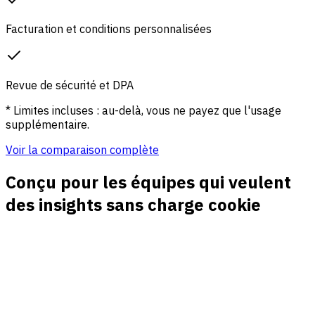
Facturation et conditions personnalisées
Revue de sécurité et DPA
* Limites incluses : au-delà, vous ne payez que l'usage
supplémentaire.
Voir la comparaison complète
Conçu pour les équipes qui veulent
des insights sans charge cookie
Reporting trafic propre
Voyez pages, referrers, appareils, pays et visiteurs en
direct sans dépendre de cookies tiers ni d'IDs persistants.
Attribution campagne sans perte de
consentement