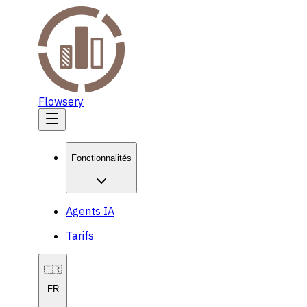
Flowsery
Fonctionnalités
Agents IA
Tarifs
🇫🇷
FR