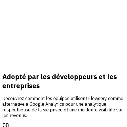
Connecter
Revenu & événements
Connectez Stripe, suivez des événements personnalisés et
reliez trafic, analyse d'entonnoir et attribution des revenus
dans un seul tableau de bord.
En savoir plus
Adopté par les développeurs et les
entreprises
Découvrez comment les équipes utilisent Flowsery comme
alternative à Google Analytics pour une analytique
respectueuse de la vie privée et une meilleure visibilité sur
les revenus.