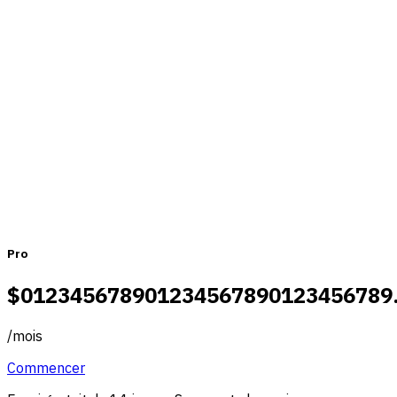
Une tarification adaptée aux équipes
de toutes tailles
Mensuel
Annuel
Pro
$
0
1
2
3
4
5
6
7
8
9
0
1
2
3
4
5
6
7
8
9
0
1
2
3
4
5
6
7
8
9
/
mois
Commencer