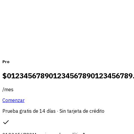
Mensual
Anual
Pro
$
0
1
2
3
4
5
6
7
8
9
0
1
2
3
4
5
6
7
8
9
0
1
2
3
4
5
6
7
8
9
/
mes
Comenzar
Prueba gratis de 14 días · Sin tarjeta de crédito