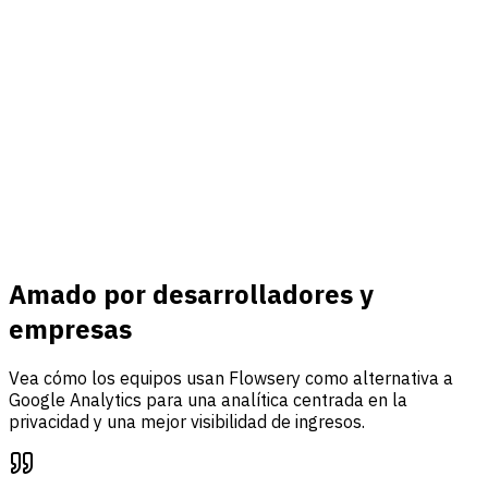
Conectar
Ingresos y eventos
Conecte Stripe, rastree eventos personalizados y reúna
tráfico, análisis de embudos y atribución de ingresos en un
solo panel.
Saber más
Amado por desarrolladores y
empresas
Vea cómo los equipos usan Flowsery como alternativa a
Google Analytics para una analítica centrada en la
privacidad y una mejor visibilidad de ingresos.