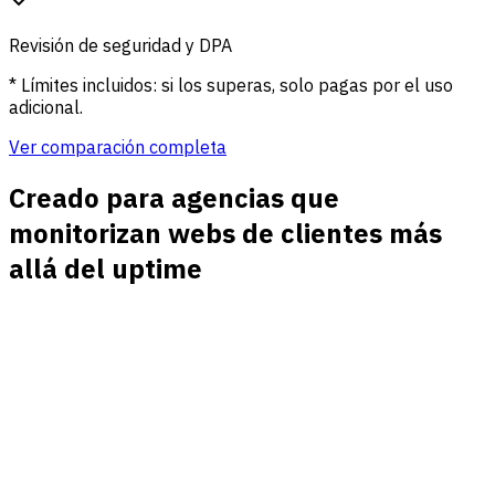
Revisión de seguridad y DPA
* Límites incluidos: si los superas, solo pagas por el uso
adicional.
Ver comparación completa
Creado para agencias que
monitorizan webs de clientes más
allá del uptime
Dashboards por web de cliente
Mide cada propiedad de cliente por separado para que los
equipos revisen tráfico, canales, landing pages, campañas y
rutas de conversión sin mezclar datos.
Visibilidad de campañas y objetivos
Conecta campañas UTM, registros, compras, reservas,
demos, descargas y objetivos personalizados con las