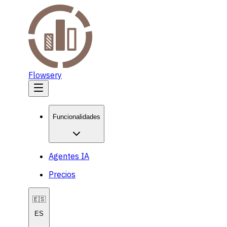
Flowsery
Funcionalidades
Agentes IA
Precios
🇪🇸
ES