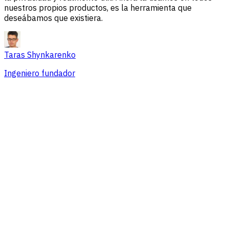
nuestros propios productos, es la herramienta que
deseábamos que existiera.
Taras Shynkarenko
Ingeniero fundador
Resumen
Problemas de sesión
Fuentes de tráfico
Audiencia
Conversiones
Precios que se adaptan a equipos de
cualquier tamaño