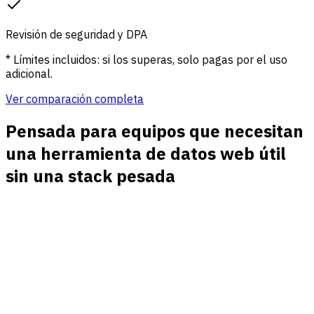
Revisión de seguridad y DPA
* Límites incluidos: si los superas, solo pagas por el uso
adicional.
Ver comparación completa
Pensada para equipos que necesitan
una herramienta de datos web útil
sin una stack pesada
Análisis de tráfico y fuentes
Ve tráfico directo, orgánico, pago, social, referido y email
junto a landing pages, dispositivos, países y contenido
principal.
Datos de campañas en contexto
Sigue UTM source, medium, campaign, content y term junto