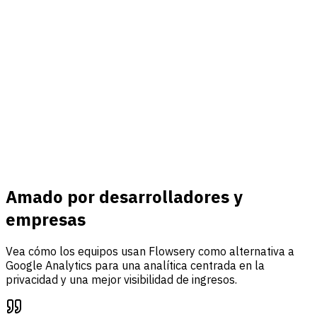
Conectar
Ingresos y eventos
Conecte Stripe, rastree eventos personalizados y reúna
tráfico, análisis de embudos y atribución de ingresos en un
solo panel.
Saber más
Amado por desarrolladores y
empresas
Vea cómo los equipos usan Flowsery como alternativa a
Google Analytics para una analítica centrada en la
privacidad y una mejor visibilidad de ingresos.