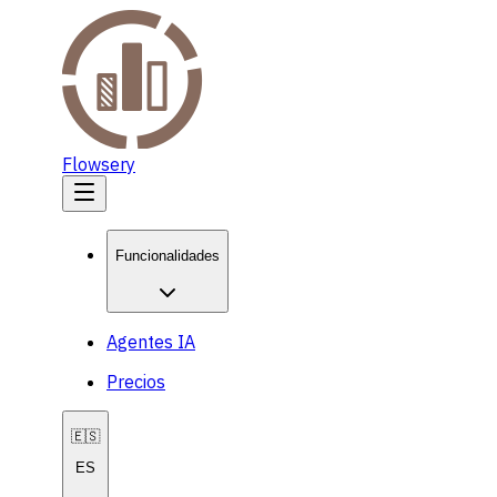
Flowsery
Funcionalidades
Agentes IA
Precios
🇪🇸
ES