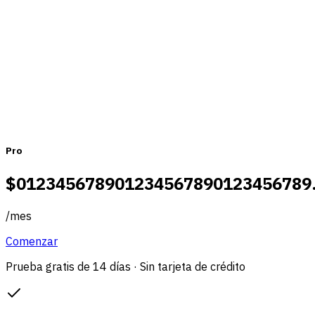
Mensual
Anual
Pro
$
0
1
2
3
4
5
6
7
8
9
0
1
2
3
4
5
6
7
8
9
0
1
2
3
4
5
6
7
8
9
/
mes
Comenzar
Prueba gratis de 14 días · Sin tarjeta de crédito