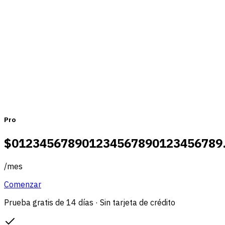
Mensual
Anual
Pro
$
0
1
2
3
4
5
6
7
8
9
0
1
2
3
4
5
6
7
8
9
0
1
2
3
4
5
6
7
8
9
/
mes
Comenzar
Prueba gratis de 14 días · Sin tarjeta de crédito