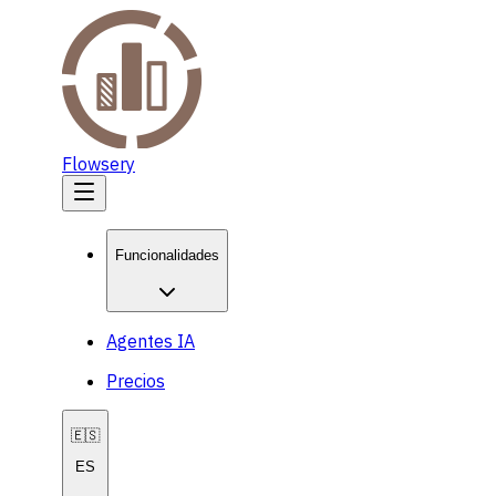
Flowsery
Funcionalidades
Agentes IA
Precios
🇪🇸
ES