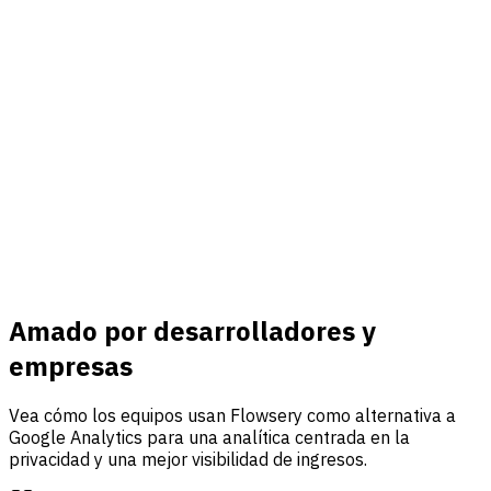
Conectar
Ingresos y eventos
Conecte Stripe, rastree eventos personalizados y reúna
tráfico, análisis de embudos y atribución de ingresos en un
solo panel.
Saber más
Amado por desarrolladores y
empresas
Vea cómo los equipos usan Flowsery como alternativa a
Google Analytics para una analítica centrada en la
privacidad y una mejor visibilidad de ingresos.