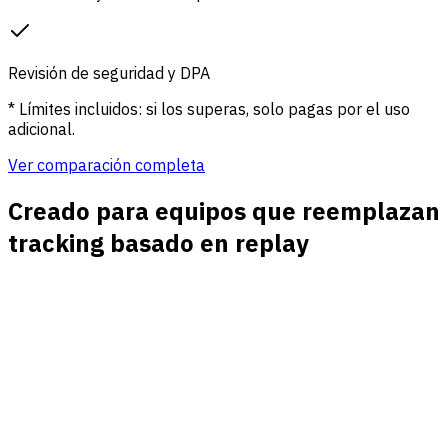
Revisión de seguridad y DPA
* Límites incluidos: si los superas, solo pagas por el uso
adicional.
Ver comparación completa
Creado para equipos que reemplazan
tracking basado en replay
Contexto de recorrido sin video
Conecta landing pages, referentes, campañas, objetivos,
embudos e ingresos para diagnosticar resultados sin mirar
sesiones individuales.
Abandonos de embudo accionables
Mide rutas de registro, demo, checkout, onboarding y
conversiones propias para ver donde se detienen los