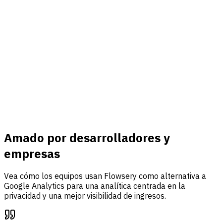
Conectar
Ingresos y eventos
Conecte Stripe, rastree eventos personalizados y reúna
tráfico, análisis de embudos y atribución de ingresos en un
solo panel.
Saber más
Amado por desarrolladores y
empresas
Vea cómo los equipos usan Flowsery como alternativa a
Google Analytics para una analítica centrada en la
privacidad y una mejor visibilidad de ingresos.