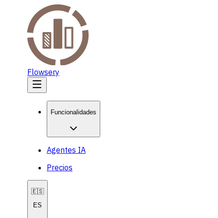
Flowsery
Funcionalidades
Agentes IA
Precios
🇪🇸
ES