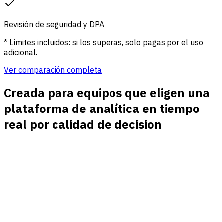
Revisión de seguridad y DPA
* Límites incluidos: si los superas, solo pagas por el uso
adicional.
Ver comparación completa
Creada para equipos que eligen una
plataforma de analítica en tiempo
real por calidad de decision
Monitoreo de lanzamientos en vivo
Observa trafico de campanas, lanzamientos de producto,
impulsos de contenido y recuperaciones de incidentes
mientras la audiencia sigue en el sitio.
Fuentes junto a paginas en vivo
Ve que canales, referentes, UTMs y paginas impulsan la