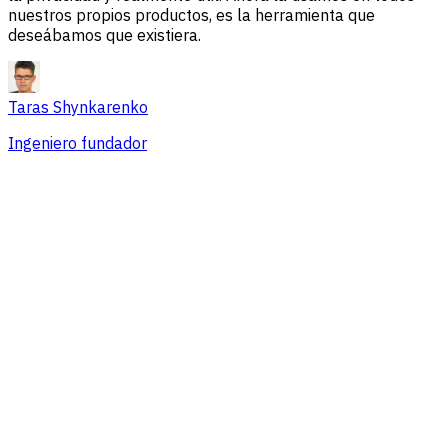
nuestros propios productos, es la herramienta que
deseábamos que existiera.
Taras Shynkarenko
Ingeniero fundador
Resumen
Problemas de sesión
Fuentes de tráfico
Audiencia
Conversiones
Precios que se adaptan a equipos de
cualquier tamaño