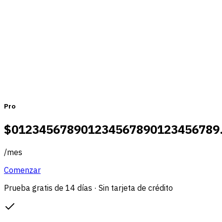
Mensual
Anual
Pro
$
0
1
2
3
4
5
6
7
8
9
0
1
2
3
4
5
6
7
8
9
0
1
2
3
4
5
6
7
8
9
/
mes
Comenzar
Prueba gratis de 14 días · Sin tarjeta de crédito