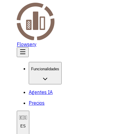
Flowsery
Funcionalidades
Agentes IA
Precios
🇪🇸
ES