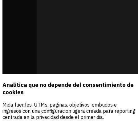
Analitica que no depende del consentimiento de
cookies
Mida fuentes, UTMs, paginas, objetivos, embudos e
ingresos con una configuracion ligera creada para reporting
centrada en la privacidad desde el primer dia.
Fuentes
Visitantes
Ingresos