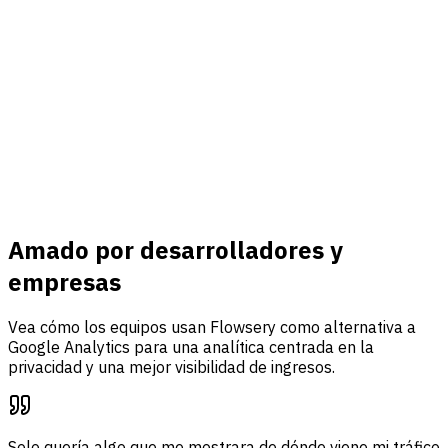
Conectar
Ingresos y eventos
Conecte Stripe, rastree eventos personalizados y reúna
tráfico, análisis de embudos y atribución de ingresos en un
solo panel.
Saber más
Amado por desarrolladores y
empresas
Vea cómo los equipos usan Flowsery como alternativa a
Google Analytics para una analítica centrada en la
privacidad y una mejor visibilidad de ingresos.
Solo quería algo que me mostrara de dónde viene mi tráfico