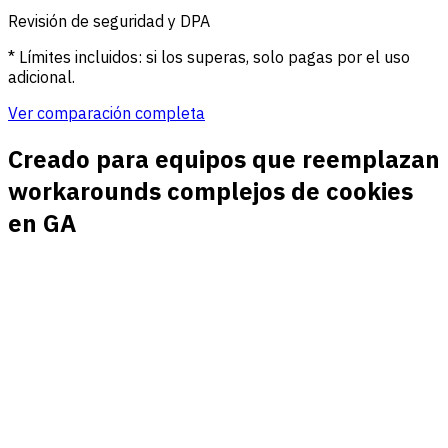
Revisión de seguridad y DPA
* Límites incluidos: si los superas, solo pagas por el uso
adicional.
Ver comparación completa
Creado para equipos que reemplazan
workarounds complejos de cookies
en GA
Sin dependencia del banner de cookies
analiticas
Mantenga la medicion activa sin pedir a cada visitante que
apruebe cookies analiticas antes de que sus informes vean
la visita.
Datos de campana sin perfiles publicitarios
Capture referentes, fuentes, medios, campanas, contenido
y terminos sin vincular visitantes a publicidad ni identidad