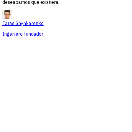
deseábamos que existiera.
Taras Shynkarenko
Ingeniero fundador
Resumen
Problemas de sesión
Fuentes de tráfico
Audiencia
Conversiones
Precios que se adaptan a equipos de
cualquier tamaño