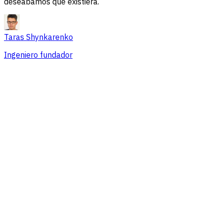
deseábamos que existiera.
Taras Shynkarenko
Ingeniero fundador
Resumen
Problemas de sesión
Fuentes de tráfico
Audiencia
Conversiones
Precios que se adaptan a equipos de
cualquier tamaño