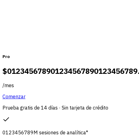
Mensual
Anual
Pro
$
0
1
2
3
4
5
6
7
8
9
0
1
2
3
4
5
6
7
8
9
0
1
2
3
4
5
6
7
8
9
/
mes
Comenzar
Prueba gratis de 14 días · Sin tarjeta de crédito
0
1
2
3
4
5
6
7
8
9
M
sesiones de analítica
*