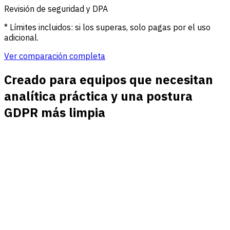
Revisión de seguridad y DPA
* Límites incluidos: si los superas, solo pagas por el uso
adicional.
Ver comparación completa
Creado para equipos que necesitan
analítica práctica y una postura
GDPR más limpia
Medición sin cookies
Mide páginas vistas, referentes, campañas y objetivos sin
cookies de analítica que añaden complejidad de
consentimiento y banners.
Minimización de datos por diseño
Recoge las señales de reporting que los equipos necesitan
sin identificadores personales persistentes ni perfiles entre
sitios.