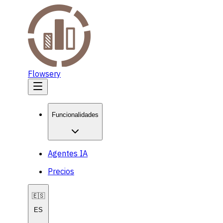
Flowsery
Funcionalidades
Agentes IA
Precios
🇪🇸
ES