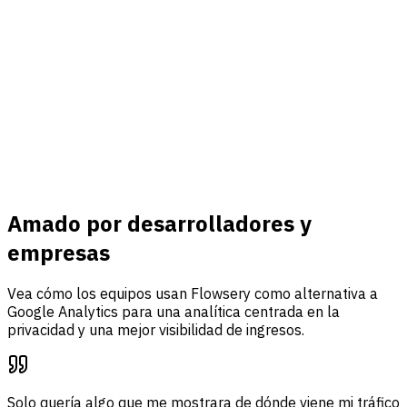
Conectar
Ingresos y eventos
Conecte Stripe, rastree eventos personalizados y reúna
tráfico, análisis de embudos y atribución de ingresos en un
solo panel.
Saber más
Amado por desarrolladores y
empresas
Vea cómo los equipos usan Flowsery como alternativa a
Google Analytics para una analítica centrada en la
privacidad y una mejor visibilidad de ingresos.
Solo quería algo que me mostrara de dónde viene mi tráfico