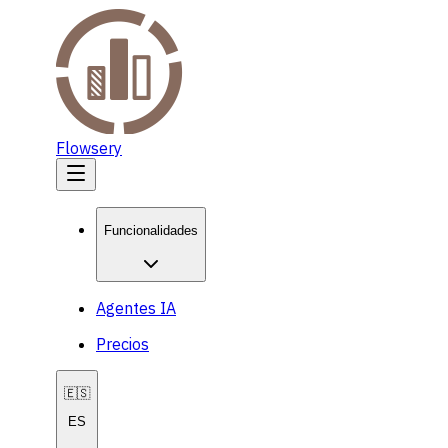
Flowsery
Funcionalidades
Agentes IA
Precios
🇪🇸
ES