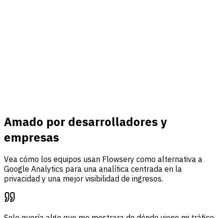
Conectar
Ingresos y eventos
Conecte Stripe, rastree eventos personalizados y reúna
tráfico, análisis de embudos y atribución de ingresos en un
solo panel.
Saber más
Amado por desarrolladores y
empresas
Vea cómo los equipos usan Flowsery como alternativa a
Google Analytics para una analítica centrada en la
privacidad y una mejor visibilidad de ingresos.
Solo quería algo que me mostrara de dónde viene mi tráfico