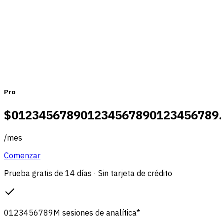
Mensual
Anual
Pro
$
0
1
2
3
4
5
6
7
8
9
0
1
2
3
4
5
6
7
8
9
0
1
2
3
4
5
6
7
8
9
/
mes
Comenzar
Prueba gratis de 14 días · Sin tarjeta de crédito
0
1
2
3
4
5
6
7
8
9
M
sesiones de analítica
*