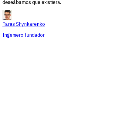
deseábamos que existiera.
Taras Shynkarenko
Ingeniero fundador
Resumen
Problemas de sesión
Fuentes de tráfico
Audiencia
Conversiones
Precios que se adaptan a equipos de
cualquier tamaño