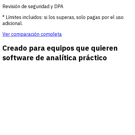
Revisión de seguridad y DPA
* Límites incluidos: si los superas, solo pagas por el uso
adicional.
Ver comparación completa
Creado para equipos que quieren
software de analítica práctico
Informes de tráfico y campañas
Compara canales directos, orgánicos, de pago, sociales,
referidos y de email junto a campañas UTM y páginas de
destino.
Objetivos, embudos e ingresos
Conecta registros, demos, compras, descargas, pasos de
checkout y eventos personalizados con las fuentes que los
generaron.