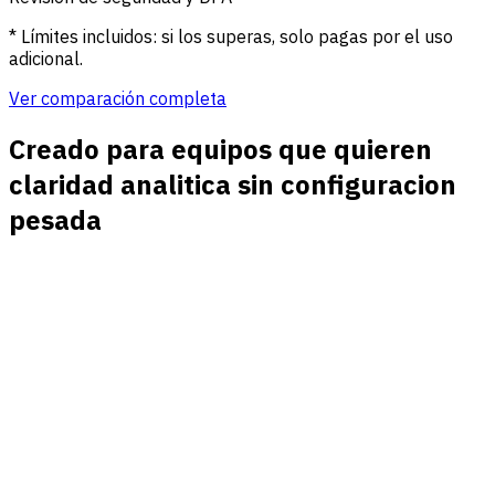
* Límites incluidos: si los superas, solo pagas por el uso
adicional.
Ver comparación completa
Creado para equipos que quieren
claridad analitica sin configuracion
pesada
Trafico en vivo con contexto
Ve visitantes activos, paginas principales, referentes,
dispositivos, paises y canales sin saltar entre informes
desconectados.
Campanas junto a conversiones
Revisa UTM source, medium, campaign, content y term
junto a registros, compras, demos y objetivos
personalizados.