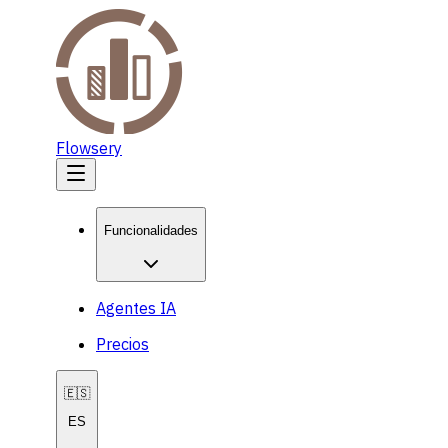
Flowsery
Funcionalidades
Agentes IA
Precios
🇪🇸
ES