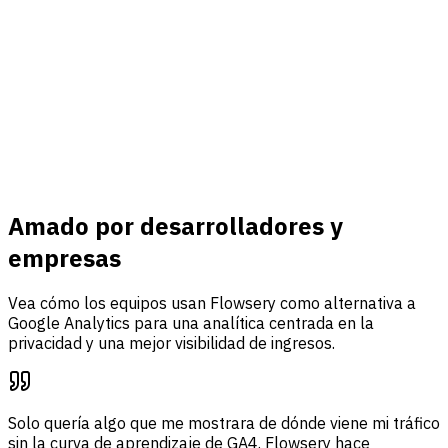
Ingresos y eventos
Conecte Stripe, rastree eventos personalizados y reúna
tráfico, análisis de embudos y atribución de ingresos en un
solo panel.
Saber más
Amado por desarrolladores y
empresas
Vea cómo los equipos usan Flowsery como alternativa a
Google Analytics para una analítica centrada en la
privacidad y una mejor visibilidad de ingresos.
Solo quería algo que me mostrara de dónde viene mi tráfico
sin la curva de aprendizaje de GA4. Flowsery hace