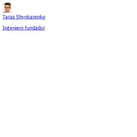
Taras Shynkarenko
Ingeniero fundador
Resumen
Problemas de sesión
Fuentes de tráfico
Audiencia
Conversiones
Precios que se adaptan a equipos de
cualquier tamaño