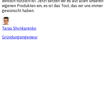
wirklich nützlich ist. Jetzt setzen wir es auf allen unseren
eigenen Produkten ein, es ist das Tool, das wir uns immer
gewünscht haben.
Taras Shynkarenko
Gründungsingenieur
Übersicht
Session-Probleme
Traffic-Quellen
Zielgruppe
Konversionen
Preise, die zu Teams jeder Größe
passen