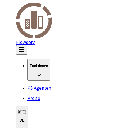
Flowsery
Funktionen
KI-Agenten
Preise
🇩🇪
DE