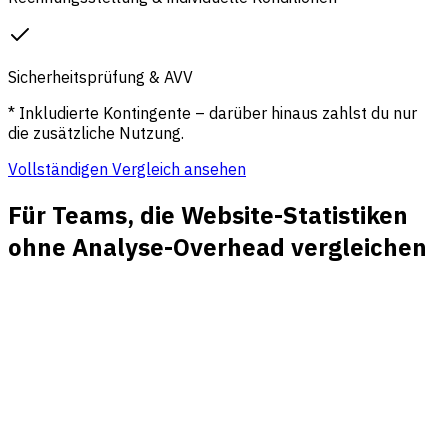
Sicherheitsprüfung & AVV
* Inkludierte Kontingente – darüber hinaus zahlst du nur
die zusätzliche Nutzung.
Vollständigen Vergleich ansehen
Für Teams, die Website-Statistiken
ohne Analyse-Overhead vergleichen
Traffic- und Besucherstatistiken
Messen Sie Besuche, Besucher, Seitenaufrufe, Live-
Aktivität, Länder, Geräte und Referrer in einer schnellen
Berichtsansicht.
Top-Seiten mit Kontext
Sehen Sie, welche Seiten Traffic anziehen, Sitzungen
starten, Ziele unterstützen oder Besucher vor der