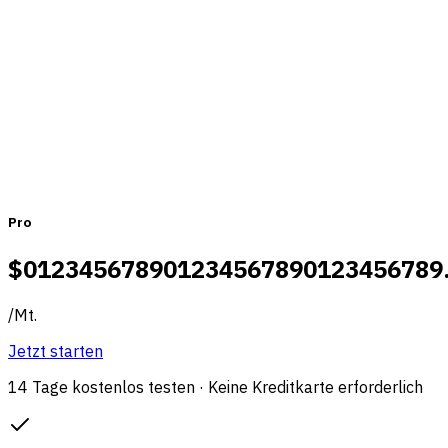
Monatlich
Jährlich
Pro
$
0
1
2
3
4
5
6
7
8
9
0
1
2
3
4
5
6
7
8
9
0
1
2
3
4
5
6
7
8
9
/
Mt.
Jetzt starten
14 Tage kostenlos testen · Keine Kreditkarte erforderlich