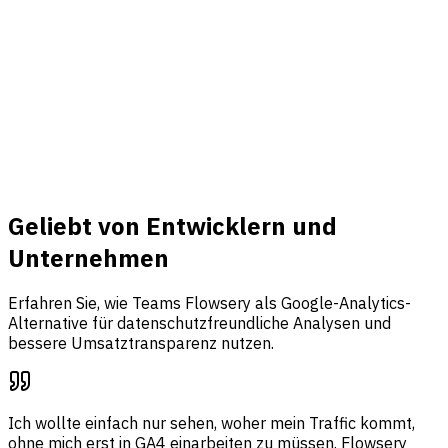
Umsatz & Events
Verbinden Sie Stripe, tracken Sie Events und bringen Sie
Traffic, Funnel-Analysen und Umsatzattribution in einem
Dashboard zusammen.
Mehr erfahren
Geliebt von Entwicklern und
Unternehmen
Erfahren Sie, wie Teams Flowsery als Google-Analytics-
Alternative für datenschutzfreundliche Analysen und
bessere Umsatztransparenz nutzen.
Ich wollte einfach nur sehen, woher mein Traffic kommt,
ohne mich erst in GA4 einarbeiten zu müssen. Flowsery