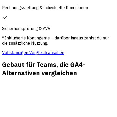
Rechnungsstellung & individuelle Konditionen
Sicherheitsprüfung & AVV
* Inkludierte Kontingente – darüber hinaus zahlst du nur
die zusätzliche Nutzung.
Vollständigen Vergleich ansehen
Gebaut für Teams, die GA4-
Alternativen vergleichen
Trafficquellen ohne Setup-Wildwuchs
Sehen Sie Direct, Organic, Paid, Social, Referral und Email
neben Landingpages und Kampagnendimensionen in einem
lesbaren Dashboard.
Klare Kampagnen und UTMs