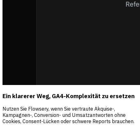
Ein klarerer Weg, GA4-Komplexität zu ersetzen
Nutzen Sie Flowsery, wenn Sie vertraute Akquise-,
Kampagnen-, Conversion- und Umsatzantworten ohne
Cookies, Consent-Lücken oder schwere Reports brauchen.
Quellen
Besucher
Umsatz