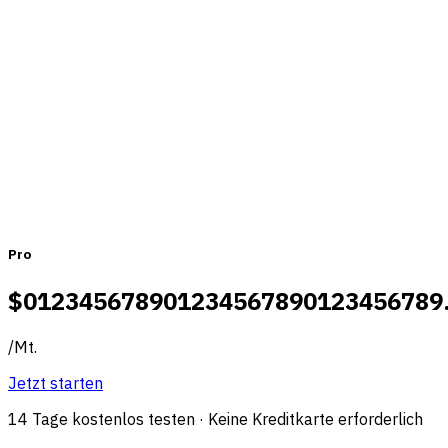
passen
Monatlich
Jährlich
Pro
$
0
1
2
3
4
5
6
7
8
9
0
1
2
3
4
5
6
7
8
9
0
1
2
3
4
5
6
7
8
9
/
Mt.
Jetzt starten
14 Tage kostenlos testen · Keine Kreditkarte erforderlich