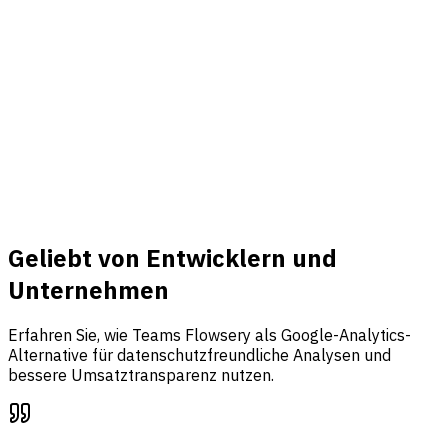
Verbinden
Umsatz & Events
Verbinden Sie Stripe, tracken Sie Events und bringen Sie
Traffic, Funnel-Analysen und Umsatzattribution in einem
Dashboard zusammen.
Mehr erfahren
Geliebt von Entwicklern und
Unternehmen
Erfahren Sie, wie Teams Flowsery als Google-Analytics-
Alternative für datenschutzfreundliche Analysen und
bessere Umsatztransparenz nutzen.