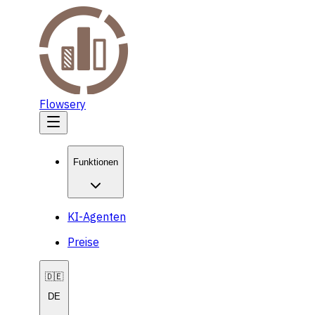
Flowsery
Funktionen
KI-Agenten
Preise
🇩🇪
DE