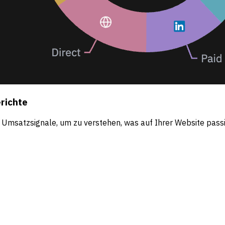
erichte
d Umsatzsignale, um zu verstehen, was auf Ihrer Website passi