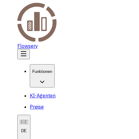
Flowsery
Funktionen
KI-Agenten
Preise
🇩🇪
DE