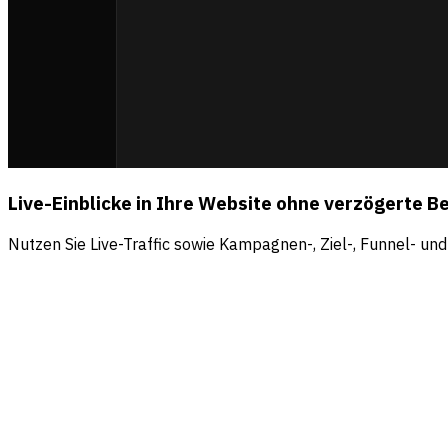
Live-Einblicke in Ihre Website ohne verzögerte B
Nutzen Sie Live-Traffic sowie Kampagnen-, Ziel-, Funnel- un
Quellen
Besucher
Umsatz
Direct
56.5
%
$4.2k
Organic search