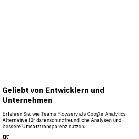
Verbinden
Umsatz & Events
Verbinden Sie Stripe, tracken Sie Events und bringen Sie
Traffic, Funnel-Analysen und Umsatzattribution in einem
Dashboard zusammen.
Mehr erfahren
Geliebt von Entwicklern und
Unternehmen
Erfahren Sie, wie Teams Flowsery als Google-Analytics-
Alternative für datenschutzfreundliche Analysen und
bessere Umsatztransparenz nutzen.