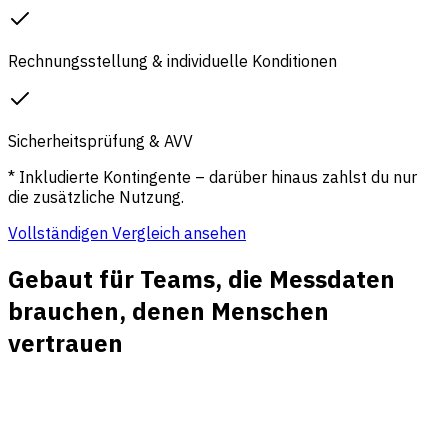
Rechnungsstellung & individuelle Konditionen
Sicherheitsprüfung & AVV
* Inkludierte Kontingente – darüber hinaus zahlst du nur
die zusätzliche Nutzung.
Vollständigen Vergleich ansehen
Gebaut für Teams, die Messdaten
brauchen, denen Menschen
vertrauen
Cookieless Traffic-Reporting
Tracken Sie Besuche, Seiten, Referrer, Kanäle und UTM-
Kampagnen, ohne Analytics-Cookies zu setzen oder auf
Consent-Banner-Akzeptanz zu warten.