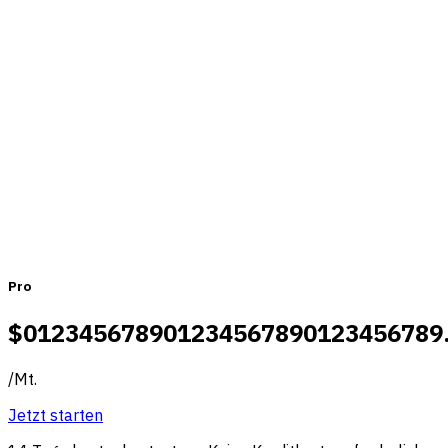
Preise, die zu Teams jeder Größe
passen
Monatlich
Jährlich
Pro
$
0
1
2
3
4
5
6
7
8
9
0
1
2
3
4
5
6
7
8
9
0
1
2
3
4
5
6
7
8
9
/
Mt.
Jetzt starten