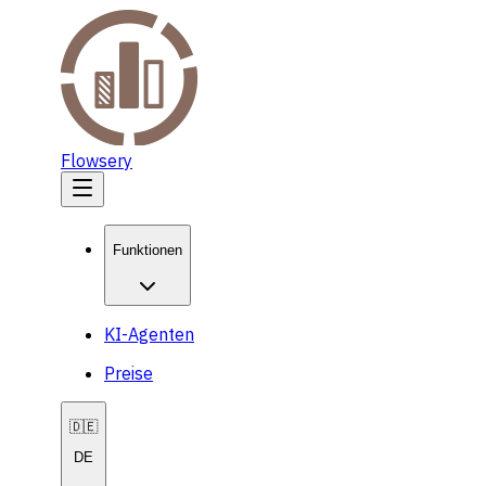
Flowsery
Funktionen
KI-Agenten
Preise
🇩🇪
DE