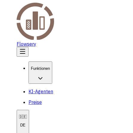
Flowsery
Funktionen
KI-Agenten
Preise
🇩🇪
DE