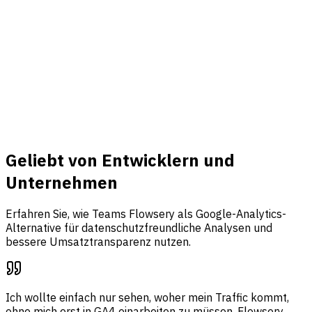
Umsatz & Events
Verbinden Sie Stripe, tracken Sie Events und bringen Sie
Traffic, Funnel-Analysen und Umsatzattribution in einem
Dashboard zusammen.
Mehr erfahren
Geliebt von Entwicklern und
Unternehmen
Erfahren Sie, wie Teams Flowsery als Google-Analytics-
Alternative für datenschutzfreundliche Analysen und
bessere Umsatztransparenz nutzen.
Ich wollte einfach nur sehen, woher mein Traffic kommt,
ohne mich erst in GA4 einarbeiten zu müssen. Flowsery