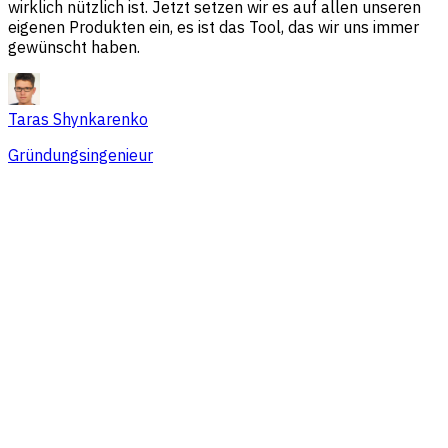
wirklich nützlich ist. Jetzt setzen wir es auf allen unseren
eigenen Produkten ein, es ist das Tool, das wir uns immer
gewünscht haben.
Taras Shynkarenko
Gründungsingenieur
Übersicht
Session-Probleme
Traffic-Quellen
Zielgruppe
Konversionen
Preise, die zu Teams jeder Größe
passen