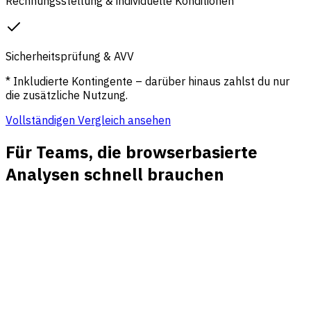
Rechnungsstellung & individuelle Konditionen
Sicherheitsprüfung & AVV
* Inkludierte Kontingente – darüber hinaus zahlst du nur
die zusätzliche Nutzung.
Vollständigen Vergleich ansehen
Für Teams, die browserbasierte
Analysen schnell brauchen
Live-Traffic im Kontext
Sehen Sie aktuelle Besucher neben Quellen, Landingpages,
Geräten, Ländern und Kampagnen, damit Peaks leichter
erklärbar sind.
Kampagnenberichte online
Prüfen Sie UTM-Performance, Referrer und bezahlte oder