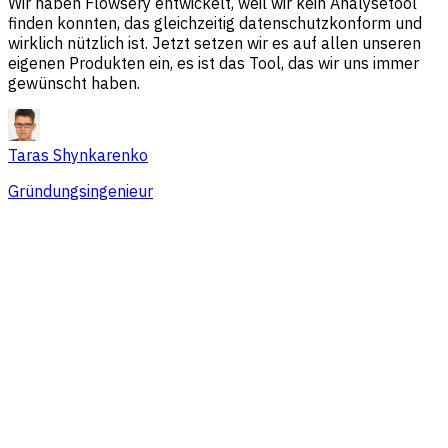
Wir haben Flowsery entwickelt, weil wir kein Analysetool
finden konnten, das gleichzeitig datenschutzkonform und
wirklich nützlich ist. Jetzt setzen wir es auf allen unseren
eigenen Produkten ein, es ist das Tool, das wir uns immer
gewünscht haben.
Taras Shynkarenko
Gründungsingenieur
Übersicht
Session-Probleme
Traffic-Quellen
Zielgruppe
Konversionen
Preise, die zu Teams jeder Größe