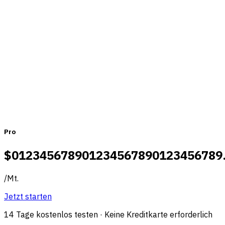
passen
Monatlich
Jährlich
Pro
$
0
1
2
3
4
5
6
7
8
9
0
1
2
3
4
5
6
7
8
9
0
1
2
3
4
5
6
7
8
9
/
Mt.
Jetzt starten
14 Tage kostenlos testen · Keine Kreditkarte erforderlich