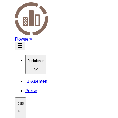
Flowsery
Funktionen
KI-Agenten
Preise
🇩🇪
DE