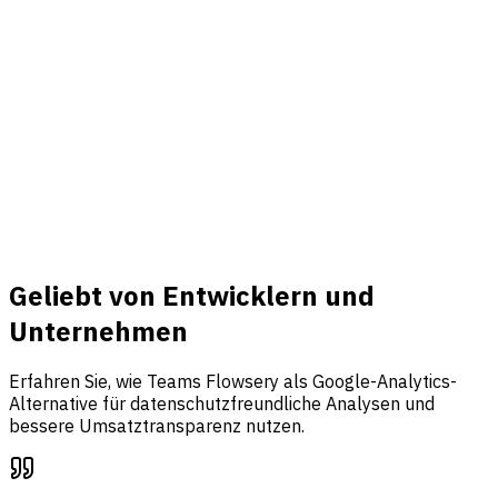
Verbinden
Umsatz & Events
Verbinden Sie Stripe, tracken Sie Events und bringen Sie
Traffic, Funnel-Analysen und Umsatzattribution in einem
Dashboard zusammen.
Mehr erfahren
Geliebt von Entwicklern und
Unternehmen
Erfahren Sie, wie Teams Flowsery als Google-Analytics-
Alternative für datenschutzfreundliche Analysen und
bessere Umsatztransparenz nutzen.