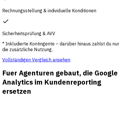
Rechnungsstellung & individuelle Konditionen
Sicherheitsprüfung & AVV
* Inkludierte Kontingente – darüber hinaus zahlst du nur
die zusätzliche Nutzung.
Vollständigen Vergleich ansehen
Fuer Agenturen gebaut, die Google
Analytics im Kundenreporting
ersetzen
Client-Reporting, das schnell startet
Starten Sie neue Kundenaccounts mit leichtem Setup,
lesbaren Dashboards und Reports, die Account-Teams
ohne GA4-Schulung erklaeren koennen.