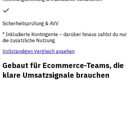
Sicherheitsprüfung & AVV
* Inkludierte Kontingente – darüber hinaus zahlst du nur
die zusätzliche Nutzung.
Vollständigen Vergleich ansehen
Gebaut für Ecommerce-Teams, die
klare Umsatzsignale brauchen
Umsatz-Attribution für Kampagnen
Sehen Sie, welche Kanäle, UTMs, Anzeigen, Newsletter und
Affiliates Besucher bringen, die Checkout und Kauf
erreichen.
Klarheit für Produkt- und Landingpages
Finden Sie Seiten, die qualifizierte Käufer anziehen,
Aufmerksamkeit verlieren oder Besuche in wertvolle