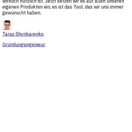
wirklich nützlich ist. Jetzt setzen wir es auf allen unseren
eigenen Produkten ein, es ist das Tool, das wir uns immer
gewünscht haben.
Taras Shynkarenko
Gründungsingenieur
Übersicht
Session-Probleme
Traffic-Quellen
Zielgruppe
Konversionen
Preise, die zu Teams jeder Größe
passen